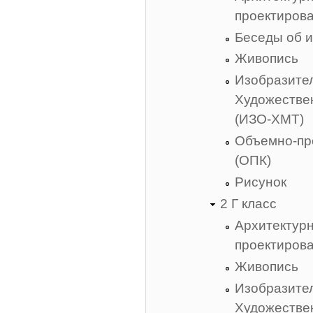
проектиров
Беседы об и
Живопись
Изобразител
Художестве
(ИЗО-ХМТ)
Объемно-пр
(ОПК)
Рисунок
2 Г класс
Архитектур
проектиров
Живопись
Изобразител
Художестве