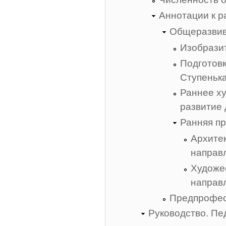
Аннотации к 
Общеразви
Изобрази
Подготовк
Ступеньк
Раннее х
развитие 
Ранняя п
Архите
направ
Художе
направ
Предпрофес
Руководство. Пе