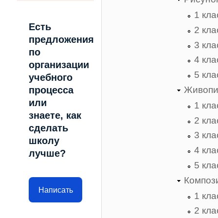
1 кла
Есть
2 кла
предложения
3 кла
по
4 кла
организации
5 кла
учебного
процесса
Живопи
или
1 кла
знаете, как
2 кла
сделать
3 кла
школу
4 кла
лучше?
5 кла
Композ
Написать
1 кла
2 кла