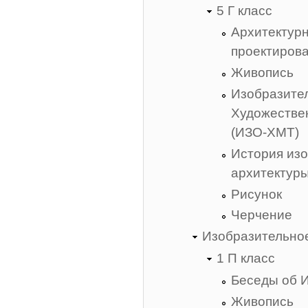
5 Г класс
Архитектур
проектиров
Живопись
Изобразител
Художестве
(ИЗО-ХМТ)
История изо
архитектур
Рисунок
Черчение
Изобразительное
1 П класс
Беседы об 
Живопись