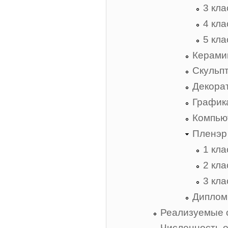
3 кла
4 кла
5 кла
Керами
Скульп
Декора
График
Компью
Пленэр
1 кла
2 кла
3 кла
Диплом
Реализуемые 
Численность 