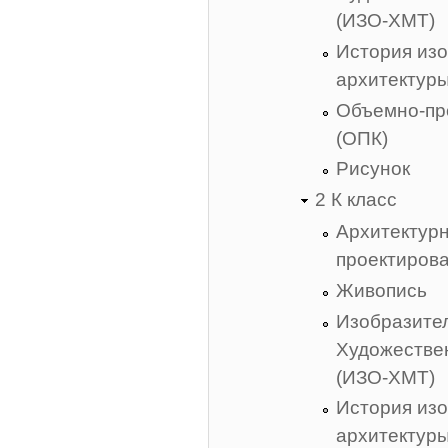
(ИЗО-ХМТ)
История изо
архитектур
Объемно-пр
(ОПК)
Рисунок
2 К класс
Архитектур
проектиров
Живопись
Изобразител
Художестве
(ИЗО-ХМТ)
История изо
архитектур