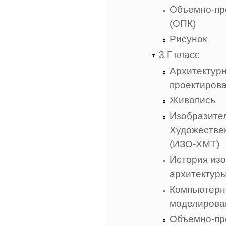
Объемно-пр
(ОПК)
Рисунок
3 Г класс
Архитектур
проектиров
Живопись
Изобразител
Художестве
(ИЗО-ХМТ)
История изо
архитектур
Компьютерн
моделирова
Объемно-пр