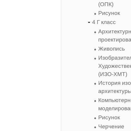
(ОПК)
Рисунок
4 Г класс
Архитектур
проектиров
Живопись
Изобразител
Художестве
(ИЗО-ХМТ)
История изо
архитектур
Компьютерн
моделирова
Рисунок
Черчение