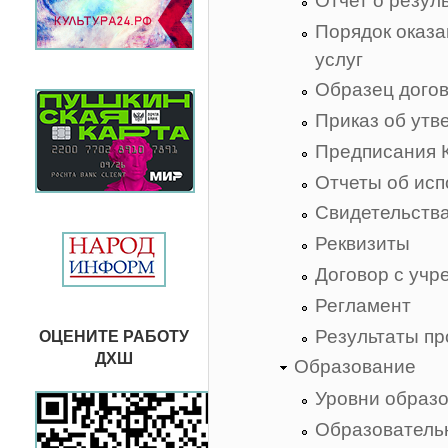
Отчет о резул
Порядок оказ
услуг
Образец догов
Приказ об утв
Предписания 
Отчеты об ис
Свидетельств
Реквизиты
Договор с учр
Регламент
Результаты п
ОЦЕНИТЕ РАБОТУ
ДХШ
Образование
Уровни образ
Образователь