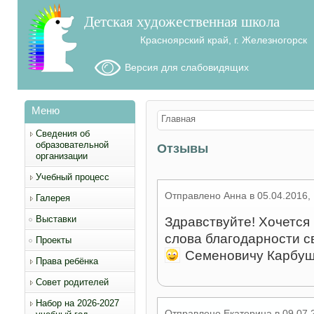
Детская художественная школа
Красноярский край, г. Железногорск
Версия для слабовидящих
Меню
Вы здесь
Главная
Сведения об
образовательной
Отзывы
организации
Учебный процесс
Отправлено
Анна
в
05.04.2016,
Галерея
Выставки
Здравствуйте! Хочется
слова благодарности с
Проекты
Семеновичу Карбуш
Права ребёнка
Совет родителей
Набор на 2026-2027
Отправлено
Екатерина
в
09.07.