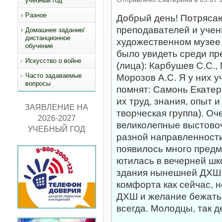
учебный год
Разное
Добрый день! Потряса
преподавателей и учени
Домашнее задание/
дистанционное
художественном музее
обучение
было увидеть среди п
Искусство о войне
(лица): Карбушев С.С.,
Часто задаваемые
Морозов А.С. Я у них у
вопросы
помнят: Самонь Екатер
их труд, знания, опыт 
ЗАЯВЛЕНИЕ НА
творческая группа). О
2026-2027
великолепные выстово
УЧЕБНЫЙ ГОД
разной направленности
появилось много пред
ютилась в вечерней шк
здания нынешней ДХШ, 
комфорта как сейчас, 
ДХШ и желание бежать 
всегда. Молодцы, так д