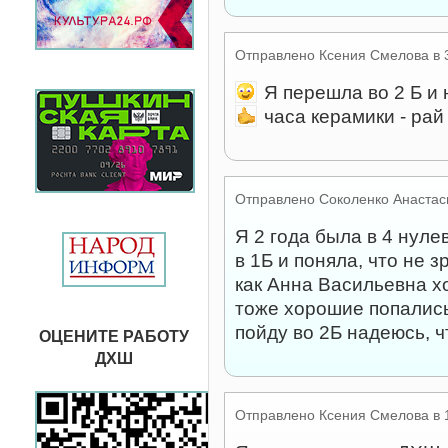
Отправлено
Ксения Смелова
в
Я перешла во 2 Б и
часа керамики - рай
Отправлено
Соколенко Анастас
Я 2 года была в 4 нуле
в 1Б и поняла, что не з
как Анна Васильевна х
тоже хорошие попались
пойду во 2Б надеюсь, ч
ОЦЕНИТЕ РАБОТУ
ДХШ
Отправлено
Ксения Смелова
в