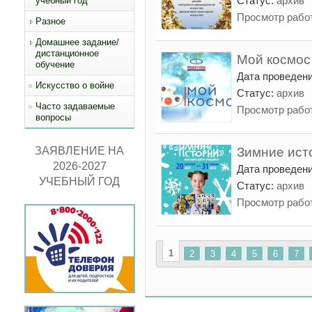
Статус:
архив
учебный год
Просмотр рабо
Разное
Домашнее задание/
дистанционное
Мой космос
обучение
Дата проведен
Искусство о войне
Статус:
архив
Часто задаваемые
Просмотр рабо
вопросы
ЗАЯВЛЕНИЕ НА
Зимние ист
2026-2027
Дата проведен
УЧЕБНЫЙ ГОД
Статус:
архив
Просмотр рабо
Страницы
1
2
3
4
5
6
7