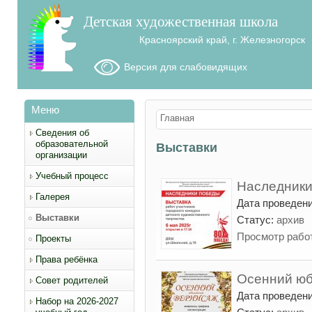
Детская художественная школа
Красноярский край, г. Железногорск
Версия для слабовидящих
Меню
Вы здесь
Главная
Сведения об
образовательной
Выставки
организации
Учебный процесс
Наследник
Галерея
Дата проведен
Выставки
Статус:
архив
Просмотр рабо
Проекты
Права ребёнка
Осенний юб
Совет родителей
Дата проведен
Набор на 2026-2027