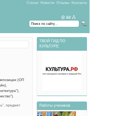
Статьи
Новости
Отзывы
Контакты
Форма поиска
search
ТВОЙ ГИД ПО
КУЛЬТУРЕ
омпозиции (ОП
йн),
итектура"),
ество").
Работы учеников
ь", предмет