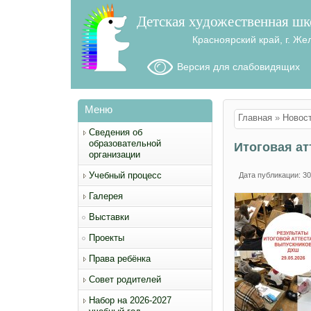
Детская художественная шк
Красноярский край, г. Же
Версия для слабовидящих
Меню
Вы здесь
Главная
»
Новос
Сведения об
образовательной
Итоговая ат
организации
Учебный процесс
Дата публикации: 30
Галерея
Выставки
Проекты
Права ребёнка
Совет родителей
Набор на 2026-2027