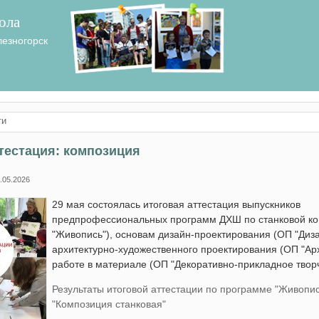
ола
лезногорск
ти
тестация: композиция
.05.2026
29 мая состоялась итоговая аттестация выпускников
предпрофессиональных программ ДХШ по станковой к
"Живопись"), основам дизайн-проектирования (ОП "Диза
архитектурно-художественного проектирования (ОП "Арх
работе в материале (ОП "Декоративно-прикладное творч
Результаты итоговой аттестации по программе "Живопис
"Композиция станковая"