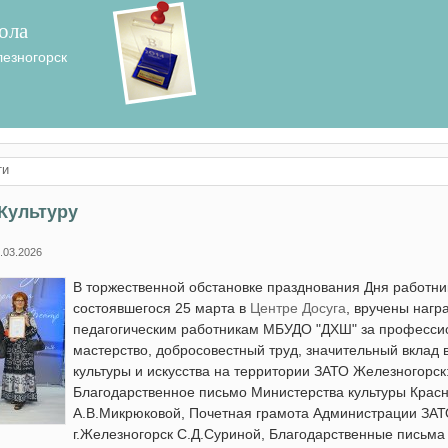
ола
лезногорск
ти
Культуру
.03.2026
В торжественной обстановке празднования Дня работник
состоявшегося 25 марта в
Центре Досуга
, вручены нагр
педагогическим работникам МБУДО "ДХШ" за професси
мастерство, добросовестный труд, значительный вклад 
культуры и искусства на территории ЗАТО Железногорск
Благодарственное письмо Министерства культуры Красн
А.В.Микрюковой, Почетная грамота Администрации ЗА
г.Железногорск С.Д.Суриной, Благодарственные письма