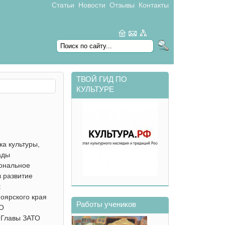
Статьи
Новости
Отзывы
Контакты
Форма поиска
search
ТВОЙ ГИД ПО
КУЛЬТУРЕ
а культуры,
ады
ональное
в развитие
:
оярского края
Работы учеников
ТО
 Главы ЗАТО