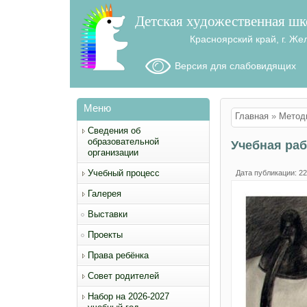
Детская художественная шк
Красноярский край, г. Же
Версия для слабовидящих
Меню
Вы здесь
Главная
»
Метод
Сведения об
образовательной
Учебная раб
организации
Учебный процесс
Дата публикации: 22
Галерея
Выставки
Проекты
Права ребёнка
Совет родителей
Набор на 2026-2027