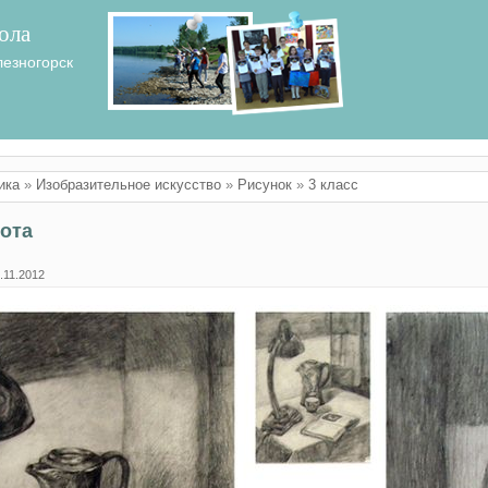
ола
лезногорск
ика
»
Изобразительное искусство
»
Рисунок
»
3 класс
ота
.11.2012