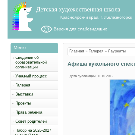
Детская художественная школа
Красноярский край, г. Железногорск
Версия для слабовидящих
Меню
Вы здесь
Главная
»
Галерея
»
Лауреаты
Сведения об
образовательной
Афиша кукольного спект
организации
Учебный процесс
Дата публикации: 11.10.2012
Галерея
Выставки
Проекты
Права ребёнка
Совет родителей
Набор на 2026-2027